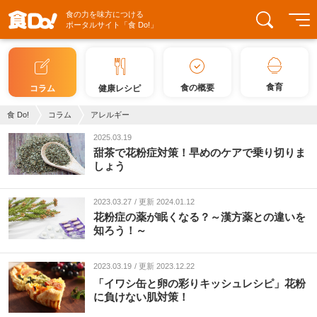
食の力を味方につける
ポータルサイト「食 Do!」
食育
食の概要
コラム
健康レシピ
食 Do!
コラム
アレルギー
2025.03.19
甜茶で花粉症対策！早めのケアで乗り切りま
しょう
2023.03.27
更新 2024.01.12
花粉症の薬が眠くなる？～漢方薬との違いを
知ろう！～
2023.03.19
更新 2023.12.22
「イワシ缶と卵の彩りキッシュレシピ」花粉
に負けない肌対策！