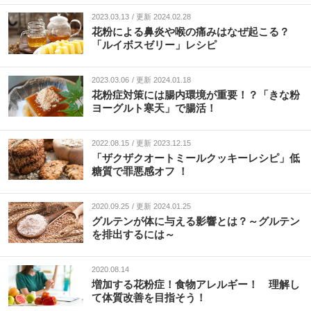
2023.03.13
更新 2024.02.28
花粉による鼻炎や喉の痛みはなぜ起こる？
「ルイボスゼリー」レシピ
2023.03.06
更新 2024.01.18
花粉症対策には腸内環境が重要！？「きな粉
ヨーグルト寒天」で腸活！
2022.08.15
更新 2023.12.15
「ザクザクオートミールクッキーレシピ」低
糖質で罪悪感オフ ！
2020.09.25
更新 2024.01.25
グルテンが体に与える影響とは？～グルテン
を排出するには～
2020.08.14
増加する花粉症！食物アレルギー！ 理解し
て体質改善を目指そう！