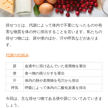
排せつとは、代謝によって体内で不要になったものや有
害な物質を体の外に排出することを言います。私たちの
排せつ物には、尿や便のほか、汗や呼気などがありま
す。
代謝の仕組み
尿
血液中に溶け込んでいた老廃物を輩出
便
食べ物の残りかすを輩出
汗
体内の熱や老廃物を毛穴から排出
呼気
呼吸によって体内の二酸化炭素を排出
今回は、主な排せつ物である便や尿についてみていきま
しょう。