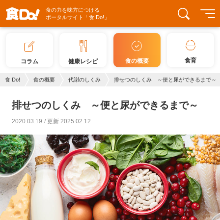
食の力を味方につける
ポータルサイト「食 Do!」
食育
食の概要
コラム
健康レシピ
食 Do!
食の概要
代謝のしくみ
排せつのしくみ ～便と尿ができるまで～
排せつのしくみ ～便と尿ができるまで～
2020.03.19
更新 2025.02.12