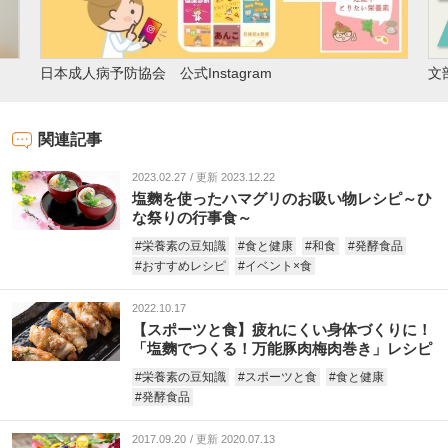
文
日本成人病予防協会 公式Instagram
関連記事
2023.02.27
更新 2023.12.22
塩麴を使ったハマグリのお吸い物レシピ～ひ
な祭りの行事食～
#栄養素の豆知識
#食と健康
#和食
#発酵食品
#おすすめレシピ
#イベント×食
2022.10.17
【スポーツと食】疲れにくい身体づくりに！
「塩麴でつくる！万能豚肉梅肉巻き」レシピ
#栄養素の豆知識
#スポーツと食
#食と健康
#発酵食品
2017.09.20
更新 2020.07.13