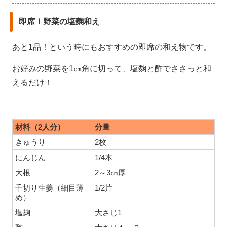
即席！野菜の塩麴和え
あと1品！という時にもおすすめの即席の和え物です。
お好みの野菜を1㎝角に切って、塩麴と酢でささっと和
えるだけ！
材料（2人分）
分量
きゅうり
2枚
にんじん
1/4本
大根
2～3㎝厚
千切り生姜（細目薄
1/2片
め）
塩麹
大さじ1