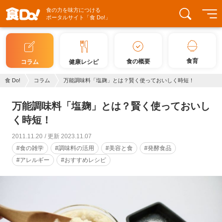
食の力を味方につける
ポータルサイト「食 Do!」
食育
食の概要
コラム
健康レシピ
食 Do!
コラム
万能調味料「塩麹」とは？賢く使っておいしく時短！
万能調味料「塩麹」とは？賢く使っておいし
く時短！
2011.11.20
更新 2023.11.07
#食の雑学
#調味料の活用
#美容と食
#発酵食品
#アレルギー
#おすすめレシピ