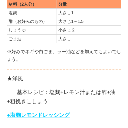
材料（2人分）
分量
塩麹
大さじ1
酢（お好みのもの）
大さじ1～1.5
しょうゆ
小さじ２
ごま油
大さじ
※好みでネギや白ごま、ラー油などを加えてもよいでし
ょう。
★洋風
基本レシピ：塩麴+レモン汁または酢+油
+粗挽きこしょう
●塩麴レモンドレッシング