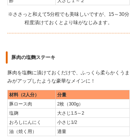
酢
大さじ１～２
※ささっと和えて5分程でも美味しいですが、15～30分
程度漬けておくとより味がなじみます。
豚肉の塩麴ステーキ
豚肉を塩麴に漬けておくだけで、ふっくら柔らかくうま
みがアップしたような豪華なメインに！
材料（2人分）
分量
豚ロース肉
2枚（300g）
塩麹
大さじ1.5～2
おろしにんにく
小さじ1/2
油（焼く用）
適量