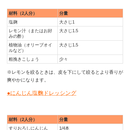
材料（2人分）
分量
塩麹
大さじ1
レモン汁（またはお好
大さじ1.5
みの酢）
植物油（オリーブオイ
大さじ1.5
ルなど）
粗挽きこしょう
少々
※レモンを絞るときは、皮を下にして絞るとより香りが
爽やかになります。
●にんじん塩麴ドレッシング
材料（2人分）
分量
すりおろしにんじん
1/4本