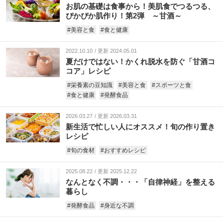
お肌の基礎は食事から！美肌食でつるつる、
ぴかぴか肌作り！第2弾 ～甘酒～
#美容と食
#食と健康
2022.10.10
更新 2024.05.01
夏だけではない！かくれ脱水を防ぐ「甘酒コ
コア」レシピ
#栄養素の豆知識
#美容と食
#スポーツと食
#食と健康
#発酵食品
2026.03.27
更新 2026.03.31
新生活で忙しい人にオススメ！旬の作り置き
レシピ
#旬の食材
#おすすめレシピ
2025.08.22
更新 2025.12.22
なんとなく不調・・・「自律神経」を整える
暮らし
#発酵食品
#身近な不調