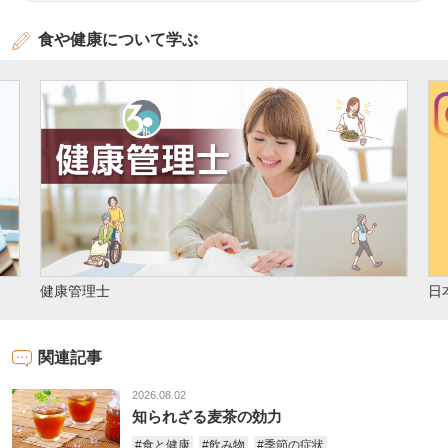
食や健康について学ぶ
文
日本成人病予防協会 公式Instagram
関連記事
2026.08.02
知られざる麦茶の効力
#食と健康
#飲み物
#季節の症状