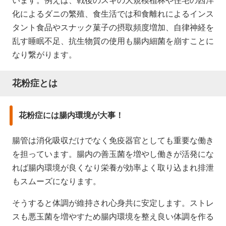
います。例えば、戦後のスギの大規模植林や住宅の西洋
化によるダニの繁殖、食生活では和食離れによるインス
タント食品やスナック菓子の摂取頻度増加、自律神経を
乱す睡眠不足、抗生物質の使用も腸内細菌を崩すことに
なり繋がります。
花粉症とは
花粉症には腸内環境が大事！
腸管は消化吸収だけでなく免疫器官としても重要な働き
を担っています。腸内の善玉菌を増やし働きが活発にな
れば腸内環境が良くなり栄養が効率よく取り込まれ排泄
もスムーズになります。
そうすると体調が維持され心身共に安定します。ストレ
スも悪玉菌を増やすため腸内環境を整え良い体調を作る