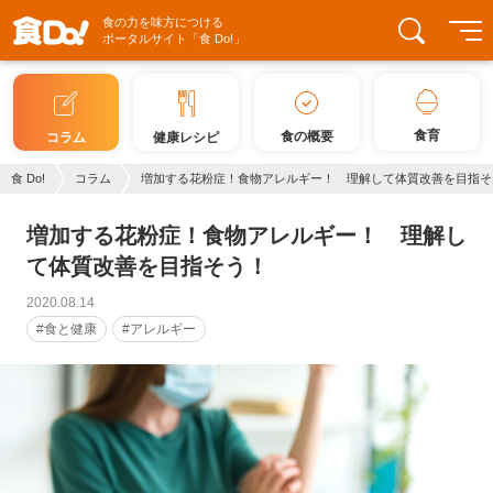
食の力を味方につける
ポータルサイト「食 Do!」
食育
食の概要
コラム
健康レシピ
食 Do!
コラム
増加する花粉症！食物アレルギー！ 理解して体質改善を目指そ
増加する花粉症！食物アレルギー！ 理解し
て体質改善を目指そう！
2020.08.14
#食と健康
#アレルギー