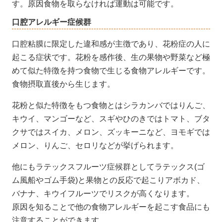
す。原因食物を取らなければ運動は可能です。
口腔アレルギー症候群
口腔粘膜に限定した違和感が主徴であり、花粉症の人に
起こる症状です。花粉を感作後、生の果物や野菜など極
めて似た特徴を持つ食物で生じる食物アレルギーです。
食物摂取直後から生じます。
花粉と似た特徴をもつ食物とはシラカンバではりんご、
キウイ、マンゴーなど、スギやひのきではトマト、ブタ
クサではスイカ、メロン、ズッキーニなど、ヨモギでは
メロン、りんご、セロリなどが挙げられます。
他にもラテックスフルーツ症候群としてラテックス(ゴ
ム風船やゴム手袋)と果物との反応で起こりアボカド、
バナナ、キウイフルーツでリスクが高くなります。
原因を知ることで他の食物アレルギーを起こす食品にも
注意することができます。