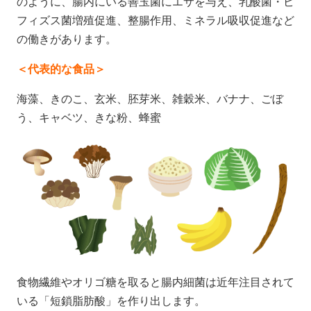
のように、
腸内にいる善玉菌にエサを与え、
乳酸菌・ビ
フィズス菌増殖促進、整腸作用、ミネラル吸収促進など
の働きがあります。
＜代表的な食品＞
海藻、きのこ、玄米、胚芽米、雑穀米、バナナ、ごぼ
う、キャベツ、きな粉、蜂蜜
食物繊維やオリゴ糖を取ると腸内細菌は近年注目されて
いる「短鎖脂肪酸」を作り出します。