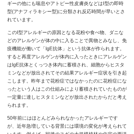
ギーの他にも喘息やアトピー性皮膚炎などはⅠ型の即時
型(アナフィラキシー型)に分類され反応時間が早いとさ
れています。
このⅠ型アレルギーの原因となる花粉や食べ物、ダニな
どのアレルゲンが体の中に入ることで異物とみなし、免
疫機能が働いて「IgE抗体」という抗体が作られます。
すると再度アレルゲンが体内に入ったときにアレルゲン
はIgE抗体とくっつき体内に蓄積され、細胞からヒスタ
ミンなどが放出されてその結果アレルギー症状を引き起
こします。昨年まで花粉症ではなかったのに花粉症にな
ったという人はこの仕組みにより蓄積されていたものが
一定量に達しヒスタミンなどが放出されたからだと考え
られます。
50年前にはほとんどみられなかったアレルギーです
が、近年急増している背景には環境の変化が考えられて