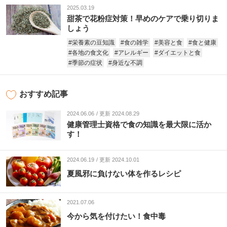
2025.03.19
甜茶で花粉症対策！早めのケアで乗り切りま
しょう
#栄養素の豆知識
#食の雑学
#美容と食
#食と健康
#各地の食文化
#アレルギー
#ダイエットと食
#季節の症状
#身近な不調
おすすめ記事
2024.06.06
更新 2024.08.29
健康管理士資格で食の知識を最大限に活か
す！
2024.06.19
更新 2024.10.01
夏風邪に負けない体を作るレシピ
2021.07.06
今から気を付けたい！食中毒