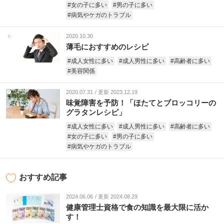
#女の子に多い
#男の子に多い
#病気やケガのトラブル
2020.10.30
薄毛におすすめのレシピ
#成人女性に多い
#成人男性に多い
#高齢者に多い
#美容関係
2020.07.31
更新 2023.12.19
味覚障害を予防！「ほたてとブロッコリーの
グラタンレシピ」
#成人女性に多い
#成人男性に多い
#高齢者に多い
#女の子に多い
#男の子に多い
#病気やケガのトラブル
おすすめ記事
2024.06.06
更新 2024.08.29
健康管理士資格で食の知識を最大限に活か
す！