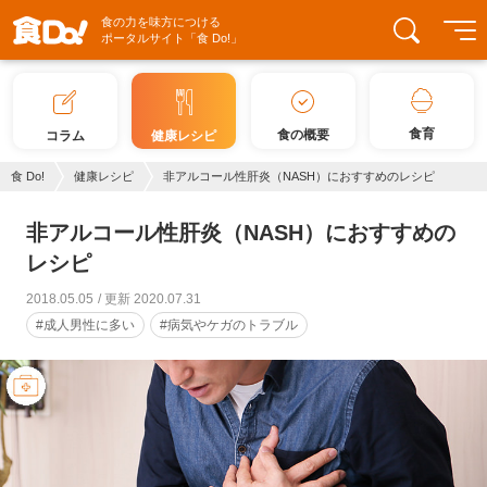
食の力を味方につける
ポータルサイト「食 Do!」
食育
食の概要
コラム
健康レシピ
食 Do!
健康レシピ
非アルコール性肝炎（NASH）におすすめのレシピ
非アルコール性肝炎（NASH）におすすめの
レシピ
2018.05.05
更新 2020.07.31
#成人男性に多い
#病気やケガのトラブル