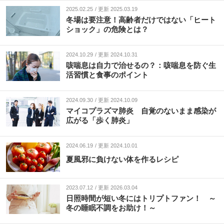
2025.02.25
更新 2025.03.19
冬場は要注意！高齢者だけではない「ヒート
ショック」の危険とは？
2024.10.29
更新 2024.10.31
咳喘息は自力で治せるの？：咳喘息を防ぐ生
活習慣と食事のポイント
2024.09.30
更新 2024.10.09
マイコプラズマ肺炎 自覚のないまま感染が
広がる「歩く肺炎」
2024.06.19
更新 2024.10.01
夏風邪に負けない体を作るレシピ
2023.07.12
更新 2026.03.04
日照時間が短い冬にはトリプトファン！ ～
冬の睡眠不調をお助け！～