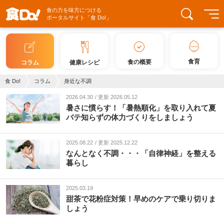
食の力を味方につける
ポータルサイト「食 Do!」
食育
食の概要
コラム
健康レシピ
食 Do!
コラム
身近な不調
2026.04.30
更新 2026.05.12
暑さに慣らす！「暑熱順化」を取り入れて夏
バテ知らずの体力づくりをしましょう
2025.08.22
更新 2025.12.22
なんとなく不調・・・「自律神経」を整える
暮らし
2025.03.19
甜茶で花粉症対策！早めのケアで乗り切りま
しょう