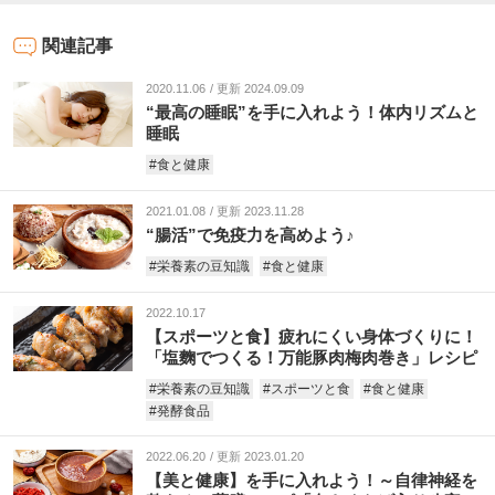
関連記事
2020.11.06
更新 2024.09.09
“最高の睡眠”を手に入れよう！体内リズムと
睡眠
#食と健康
2021.01.08
更新 2023.11.28
“腸活”で免疫力を高めよう♪
#栄養素の豆知識
#食と健康
2022.10.17
【スポーツと食】疲れにくい身体づくりに！
「塩麴でつくる！万能豚肉梅肉巻き」レシピ
#栄養素の豆知識
#スポーツと食
#食と健康
#発酵食品
2022.06.20
更新 2023.01.20
【美と健康】を手に入れよう！～自律神経を