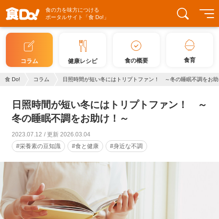
食の力を味方につける
ポータルサイト「食 Do!」
食育
食の概要
コラム
健康レシピ
食 Do!
コラム
日照時間が短い冬にはトリプトファン！ ～冬の睡眠不調をお助
日照時間が短い冬にはトリプトファン！ ～
冬の睡眠不調をお助け！～
2023.07.12
更新 2026.03.04
#栄養素の豆知識
#食と健康
#身近な不調