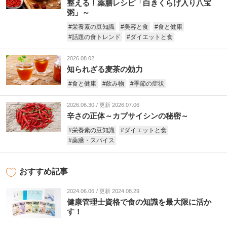
整える！薬膳レシピ「白きくらげ入り八宝
粥」～
#栄養素の豆知識
#美容と食
#食と健康
#話題の食トレンド
#ダイエットと食
2026.08.02
知られざる麦茶の効力
#食と健康
#飲み物
#季節の症状
2026.06.30
更新 2026.07.06
辛さの正体～カプサイシンの秘密～
#栄養素の豆知識
#ダイエットと食
#薬膳・スパイス
おすすめ記事
2024.06.06
更新 2024.08.29
健康管理士資格で食の知識を最大限に活か
す！