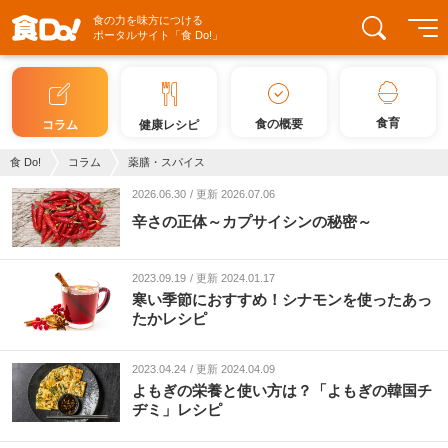
食の力を味方につける
ポータルサイト「食 Do!」
食育
食の概要
コラム
健康レシピ
食 Do!
コラム
薬膳・スパイス
2026.06.30
更新 2026.07.06
辛さの正体～カプサイシンの秘密～
2023.09.19
更新 2024.01.17
寒い季節におすすめ！シナモンを使ったあっ
たかレシピ
2023.04.24
更新 2024.04.09
よもぎの栄養と使い方は？「よもぎの韓国チ
ヂミ」レシピ