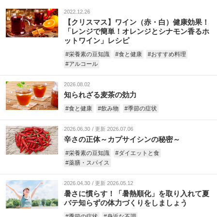
2022.12.26
【クリスマス】ワイン（赤・白）健康効果！
「レンジで簡単！オレンジとシナモン香るホ
ットワイン」レシピ
#栄養素の豆知識
#食と健康
#おすすめ料理
#アルコール
2026.08.02
知られざる麦茶の効力
#食と健康
#飲み物
#季節の症状
2026.06.30
更新 2026.07.06
辛さの正体～カプサイシンの秘密～
#栄養素の豆知識
#ダイエットと食
#薬膳・スパイス
2026.04.30
更新 2026.05.12
暑さに慣らす！「暑熱順化」を取り入れて夏
バテ知らずの体力づくりをしましょう
#季節の症状
#身近な不調