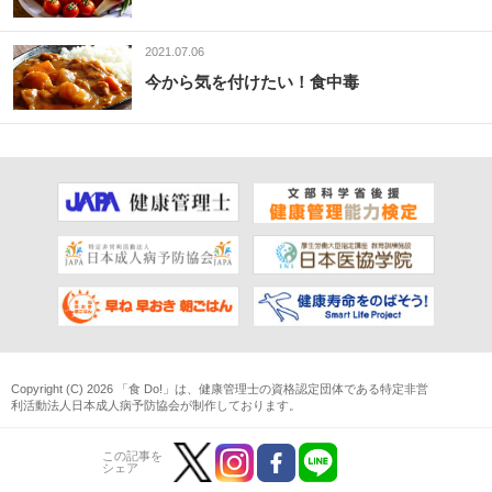
2021.07.06
今から気を付けたい！食中毒
Copyright (C) 2026 「食 Do!」は、
健康管理士
の資格認定団体である
特定非営
利活動法人日本成人病予防協会
が制作しております。
この記事を
シェア