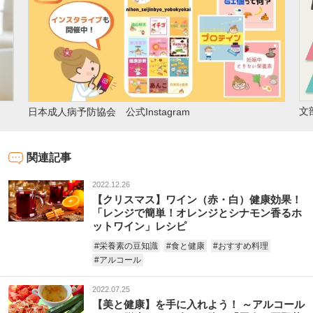
文
日本成人病予防協会 公式Instagram
関連記事
2022.12.26
【クリスマス】ワイン（赤・白）健康効果！
「レンジで簡単！オレンジとシナモン香るホ
ットワイン」レシピ
#栄養素の豆知識
#食と健康
#おすすめ料理
#アルコール
2022.07.25
【美と健康】を手に入れよう！ ～アルコール