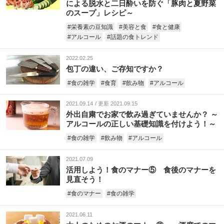
による脱水と二日酔いを防ぐ「豚肉と夏野菜
のスープ」レシピ～
#栄養素の豆知識
#美容と食
#食と健康
#アルコール
#話題の食トレンド
2022.02.25
包丁の違い、ご存知ですか？
#食の雑学
#食育
#飲み物
#アルコール
2021.09.14
更新 2021.09.15
外出自粛でお家で飲み過ぎていませんか？ ～
アルコールの正しい基礎知識を付けよう！～
#食の雑学
#飲み物
#アルコール
2021.07.09
活用しよう！食のマナー⑤ 食後のマナーを
見直そう！
#食のマナー
#食の雑学
2021.06.11