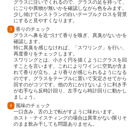
グラスに注いでくれるので、グラスの足を持って、
にごりや異物が無いかを確認しながら色をみます。
少し傾けてレストランの白いテーブルクロスを背景
にすると見やすくなります。
香りのチェック
グラスへ鼻を近づけて香りを嗅ぎ、異臭がないかを
確認します。
特に異臭を感じなければ、「スワリング」を行い、
再度香りをチェックします。
スワリングとは、小さく円を描くようにグラスを回
すことを言います。これによりワインに空気が含ま
れて香りが立ち、より香りが感じられるようになる
のです。グラスをテーブルに置いて安定させてから
回すのがコツです。他の方にかけないように利き手
が右手なら反時計回り、左手なら時計回りに動かし
ましょう。
風味のチェック
一口含み、舌の上で転がすように味わいます。
ホスト・テイスティングの場合は異常がない限りそ
のまま飲み干しても問題ありません。