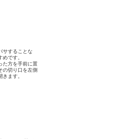
パサすることな
すめです。
った方を手前に置
その切り口を左側
開きます。