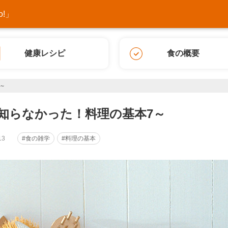
!」
健康レシピ
食の概要
～
知らなかった！料理の基本7～
13
#食の雑学
#料理の基本