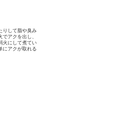
たりして脂や臭み
火でアクを出し、
弱火にして煮てい
単にアクが取れる