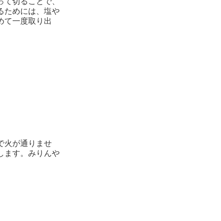
って切ることで、
るためには、塩や
めて一度取り出
で火が通りませ
します。みりんや
。