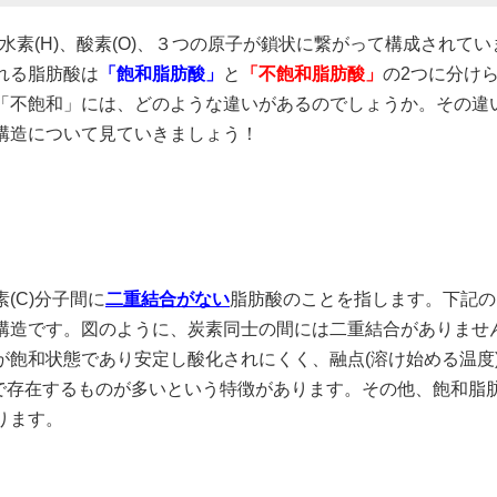
、水素(H)、酸素(O)、３つの原子が鎖状に繋がって構成されて
れる脂肪酸は
「飽和脂肪酸」
と
「不飽和脂肪酸」
の2つに分け
「不飽和」には、どのような違いがあるのでしょうか。その違
構造について見ていきましょう！
(C)分子間に
二重結合がない
脂肪酸のことを指します。下記の
構造です。図のように、炭素同士の間には二重結合がありませ
が飽和状態であり安定し酸化されにくく、融点(溶け始める温度
で存在するものが多いという特徴があります。その他、飽和脂
ります。