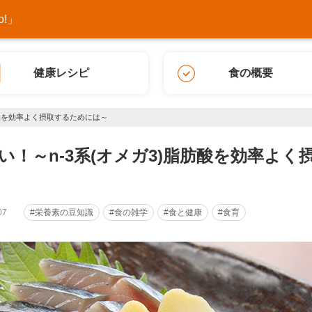
!」
健康レシピ
食の概要
肪酸を効率よく摂取するためには～
い！～n-3系(オメガ3)脂肪酸を効率よく
07
#栄養素の豆知識
#食の雑学
#食と健康
#食育