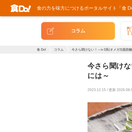
食の力を味方につける
ポータルサイト「食 Do
コラム
食 Do!
コラム
今さら聞けない！～n-3系(オメガ3)脂
今さら聞けな
には～
2023.12.15
更新 2026.08.