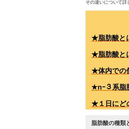
その違いについて詳
★脂肪酸と
★脂肪酸と
★体内での
★nｰ３系
★１日にど
脂肪酸の種類