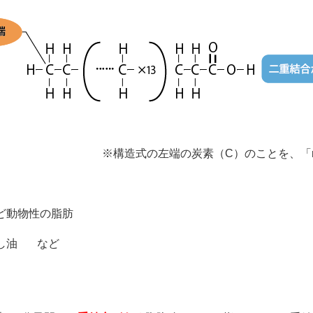
※構造式の左端の炭素（C）のことを、「
ど動物性の脂肪
やし油 など