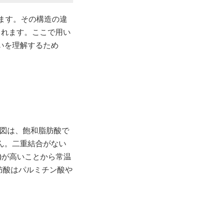
います。その構造の違
られます。ここで用い
いを理解するため
図は、飽和脂肪酸で
ん。二重結合がない
)が高いことから常温
肪酸はパルミチン酸や