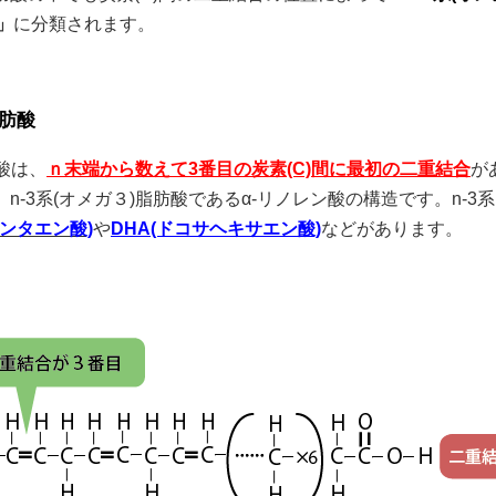
」
に分類されます。
脂肪酸
肪酸は、
ｎ末端から数えて3番目の炭素(C)間に最初の二重結合
が
n-3系(オメガ３)脂肪酸であるα-リノレン酸の構造です。n-3系
ペンタエン酸)
や
DHA(ドコサヘキサエン酸)
などがあります。