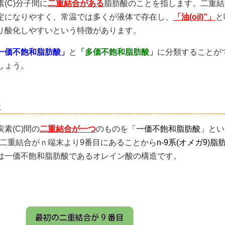
(C)分子間に
二重結合がある
脂肪酸のことを指します。二重結
定になりやすく、常温では多くが液体で存在し、
「油(oil)”」
と
り酸化しやすいという特徴があります。
一価不飽和脂肪酸」
と
「多価不飽和脂肪酸」
に分類することが
しょう。
酸
素(C)間の
二重結合が一つ
のものを
「一価不飽和脂肪酸」
とい
の二重結合がｎ端末より9番目にあることから
n-9系(オメガ9)脂
は一価不飽和脂肪酸であるオレイン酸の構造です。