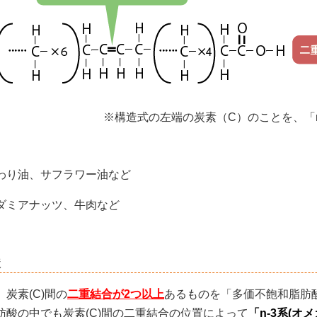
※構造式の左端の炭素（C）のことを、「
わり油、サフラワー油など
ダミアナッツ、牛肉など
酸
炭素(C)間の
二重結合が2つ以上
あるものを「多価不飽和脂肪
肪酸の中でも炭素(C)間の二重結合の位置によって
「n-3系(オ