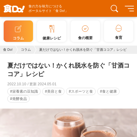
食の力を味方につける
ポータルサイト「食 Do!」
食育
食の概要
コラム
健康レシピ
食 Do!
コラム
夏だけではない！かくれ脱水を防ぐ「甘酒ココア」レシピ
夏だけではない！かくれ脱水を防ぐ「甘酒コ
コア」レシピ
2022.10.10
更新 2024.05.01
#栄養素の豆知識
#美容と食
#スポーツと食
#食と健康
#発酵食品