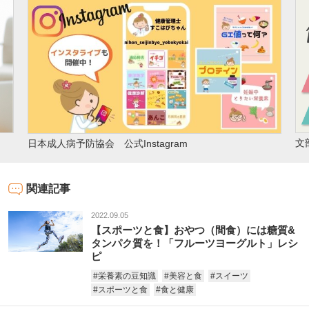
文
日本成人病予防協会 公式Instagram
関連記事
2022.09.05
【スポーツと食】おやつ（間食）には糖質&
タンパク質を！「フルーツヨーグルト」レシ
ピ
#栄養素の豆知識
#美容と食
#スイーツ
#スポーツと食
#食と健康