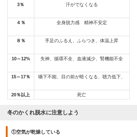
3
％
汗がでなくなる
４％
全身脱力感 精神不安定
８％
手足のふるえ、ふらつき、体温上昇
10
～12%
失神、循環不全、血液減少、腎機能不全
15
～17％
嚥下不能、目の前が暗くなる、聴力低下、
20
％以上
死亡
冬のかくれ脱水に注意しよう
①空気が乾燥している