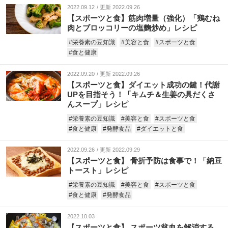
2022.09.12
更新 2022.09.26
【スポーツと食】筋肉増量（強化）「鶏むね
肉とブロッコリーの塩麴炒め」レシピ
#栄養素の豆知識
#美容と食
#スポーツと食
#食と健康
2022.09.20
更新 2022.09.26
【スポーツと食】ダイエット成功の鍵！代謝
UPを目指そう！「キムチ＆生姜の具だくさ
んスープ」レシピ
#栄養素の豆知識
#美容と食
#スポーツと食
#食と健康
#発酵食品
#ダイエットと食
2022.09.26
更新 2022.09.29
【スポーツと食】 骨折予防は食事で！「納豆
トースト」レシピ
#栄養素の豆知識
#美容と食
#スポーツと食
#食と健康
#発酵食品
2022.10.03
【スポーツと食】 スポーツ貧血を解消する