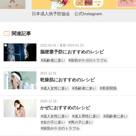
文
日本成人病予防協会 公式Instagram
関連記事
2022.02.01
更新 2024.01.23
脳梗塞予防におすすめのレシピ
#高齢者に多い
#病気やケガのトラブル
2021.12.01
乾燥肌におすすめのレシピ
#成人女性に多い
#高齢者に多い
#美容関係
2020.12.29
かぜにおすすめのレシピ
#成人女性に多い
#成人男性に多い
#高齢者に多い
#女の子に多い
#男の子に多い
#病気やケガのトラブル