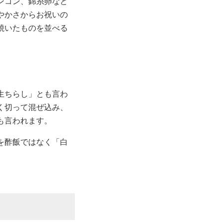
ンコン、錦糸卵など
やかさからお祝いの
焼いたものを並べる
生ちらし」とも言わ
く切って混ぜ込み、
も言われます。
を酢飯ではなく「白