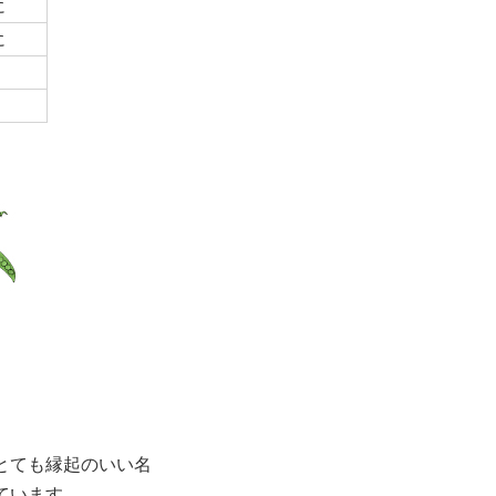
に
に
とても縁起のいい名
ています。