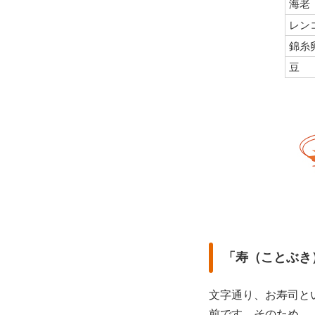
海老
レン
錦糸
豆
「寿（ことぶき
文字通り、お寿司と
前です。そのため、