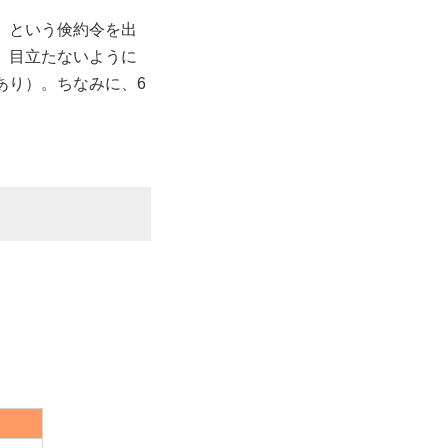
」という倹約令を出
、目立たないように
あり）。ちなみに、6