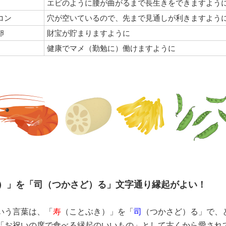
エビのように腰が曲がるまで長生きをできますよう
コン
穴が空いているので、先まで見通しが利きますよう
卵
財宝が貯まりますように
健康でマメ（勤勉に）働けますように
）」を「司（つかさど）る」文字通り縁起がよい！
いう言葉は、「
寿
（ことぶき）」を「
司
（つかさど）る」で、
「お祝いの席で食べる縁起のいいもの」として古くから愛され