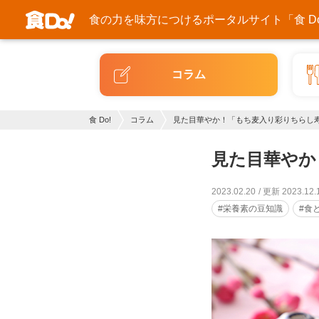
食の力を味方につける
ポータルサイト「食 Do
コラム
食 Do!
コラム
見た目華やか！「もち麦入り彩りちらし
見た目華やか
2023.02.20
更新 2023.12.
#栄養素の豆知識
#食