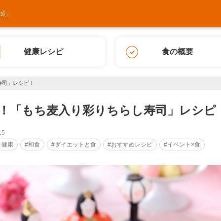
!」
健康レシピ
食の概要
寿司」レシピ！
！「もち麦入り彩りちらし寿司」レシピ
15
と健康
#和食
#ダイエットと食
#おすすめレシピ
#イベント×食