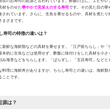
現在のお寿司の起源と言われています。酢飯の上に、エビやレ
具材をのせた
華やかで見栄えのする寿司
です。その見た目の華
食されています。さらに、生魚を乗せるものや、具材を煮たり
さまざまです。
し寿司の特徴の違いは？
に新鮮な海鮮類などの具材を乗せます。「江戸前ちらし」や「
基本的に生魚などは使用せず、酢飯に味付けをした具材を小さ
刻み海苔などをちらします。「ばらずし」「五目寿司」などと
な料理に海鮮丼がありますが、ちらし寿司との違いは、海鮮類
ることです。
起源は？