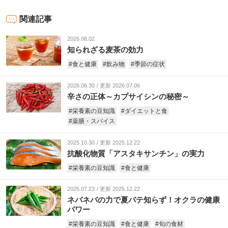
関連記事
2026.08.02
知られざる麦茶の効力
#食と健康
#飲み物
#季節の症状
2026.06.30
更新 2026.07.06
辛さの正体～カプサイシンの秘密～
#栄養素の豆知識
#ダイエットと食
#薬膳・スパイス
2025.10.30
更新 2025.12.22
抗酸化物質「アスタキサンチン」の実力
#栄養素の豆知識
#食と健康
2025.07.23
更新 2025.12.22
ネバネバの力で夏バテ知らず！オクラの健康
パワー
#栄養素の豆知識
#食と健康
#旬の食材