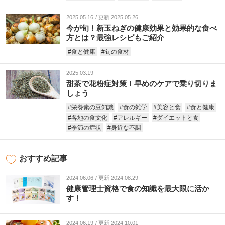
2025.05.16
更新 2025.05.26
今が旬！新玉ねぎの健康効果と効果的な食べ
方とは？最強レシピもご紹介
#食と健康
#旬の食材
2025.03.19
甜茶で花粉症対策！早めのケアで乗り切りま
しょう
#栄養素の豆知識
#食の雑学
#美容と食
#食と健康
#各地の食文化
#アレルギー
#ダイエットと食
#季節の症状
#身近な不調
おすすめ記事
2024.06.06
更新 2024.08.29
健康管理士資格で食の知識を最大限に活か
す！
2024.06.19
更新 2024.10.01