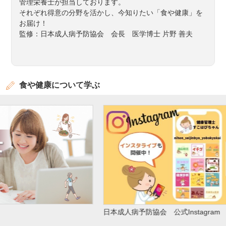
管理栄養士が担当しております。
それぞれ得意の分野を活かし、今知りたい「食や健康」を
お届け！
監修：日本成人病予防協会 会長 医学博士 片野 善夫
食や健康について学ぶ
文
日本成人病予防協会 公式Instagram