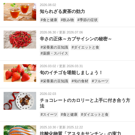
2026.08.02
知られざる麦茶の効力
#食と健康
#飲み物
#季節の症状
2026.06.30
更新 2026.07.06
辛さの正体～カプサイシンの秘密～
#栄養素の豆知識
#ダイエットと食
#薬膳・スパイス
2026.03.02
更新 2026.03.31
旬のイチゴを堪能しましょう！
#栄養素の豆知識
#旬の食材
#フルーツ
2026.02.03
チョコレートのカロリーと上手に付き合う方
法
#スイーツ
#食と健康
#ダイエットと食
2025.10.30
更新 2025.12.22
抗酸化物質「アスタキサンチン」の実力