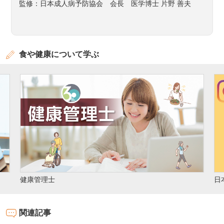
監修：日本成人病予防協会 会長 医学博士 片野 善夫
食や健康について学ぶ
文
日本成人病予防協会 公式Instagram
関連記事