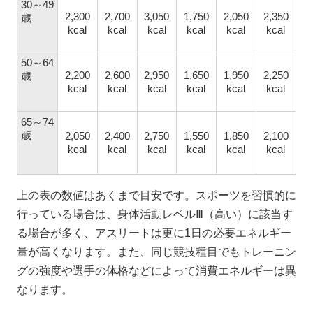
30～49
2,300
2,700
3,050
1,750
2,050
2,350
歳
kcal
kcal
kcal
kcal
kcal
kcal
50～64
2,200
2,600
2,950
1,650
1,950
2,250
歳
kcal
kcal
kcal
kcal
kcal
kcal
65～74
歳
2,050
2,400
2,750
1,550
1,850
2,100
kcal
kcal
kcal
kcal
kcal
kcal
上の表の数値はあくまで目安です。スポーツを習慣的に
行っている場合は、身体活動レベルⅢ（高い）に該当す
る場合が多く、アスリートは更に1日の必要エネルギー
量が高くなります。また、同じ競技種目でもトレーニン
グの強度や選手の体格などによって消費エネルギーは異
なります。