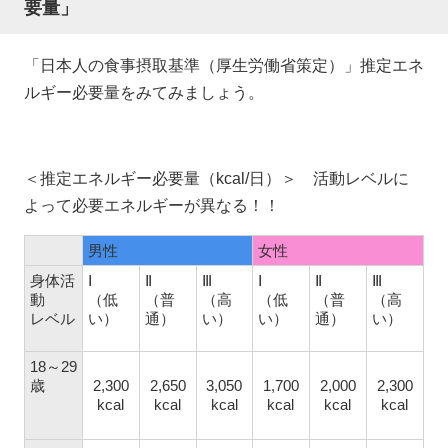
要量」
「日本人の食事摂取基準（厚生労働省策定）」推定エネ
ルギー必要量をみてみましょう。
＜推定エネルギー必要量（kcal/日）＞ 活動レベルに
よって必要エネルギーが異なる！！
男性
女性
身体活
Ⅰ
Ⅱ
Ⅲ
Ⅰ
Ⅱ
Ⅲ
動
（低
（普
（高
（低
（普
（高
レベル
い）
通）
い）
い）
通）
い）
18～29
歳
2,300
2,650
3,050
1,700
2,000
2,300
kcal
kcal
kcal
kcal
kcal
kcal