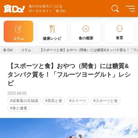
食の力を味方につける
ポータルサイト「食 Do!」
食育
食の概要
コラム
健康レシピ
食 Do!
コラム
【スポーツと食】おやつ（間食）には糖質&タンパク質を！「フ
【スポーツと食】おやつ（間食）には糖質&
タンパク質を！「フルーツヨーグルト」レシ
ピ
2022.09.05
#栄養素の豆知識
#美容と食
#スイーツ
#スポーツと食
#食と健康