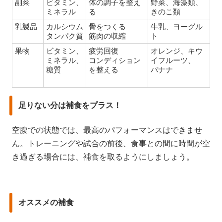
副菜
ビタミン、
体の調子を整え
野菜、海藻類、
ミネラル
る
きのこ類
乳製品
カルシウム
骨をつくる
牛乳、ヨーグル
タンパク質
筋肉の収縮
ト
果物
ビタミン、
疲労回復
オレンジ、キウ
ミネラル、
コンディション
イフルーツ、
糖質
を整える
バナナ
足りない分は補食をプラス！
空腹での状態では、最高のパフォーマンスはできませ
ん。トレーニングや試合の前後、食事との間に時間が空
き過ぎる場合には、補食を取るようにしましょう。
オススメの補食