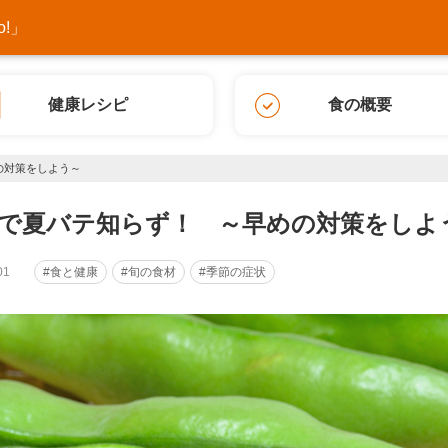
!」
健康レシピ
食の概要
の対策をしよう～
で夏バテ知らず！ ～早めの対策をしよ
01
#食と健康
#旬の食材
#季節の症状