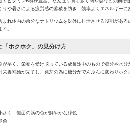
促すビタミンB群が豊富、たんぱく質も多く肉や魚などの動物
くりや暑さによる疲労感の蓄積を防ぎ、効率よくエネルギーに
含まれ体内の余分なナトリウムを対外に排泄させる役割がある
ます。
と「ホクホク」の見分け方
期が早く、栄養を受け取っている成長途中のもので糖分や水分
は栄養補給が完了し、発芽の為に糖分がでんぷんに変わりホク
。
小さく、側面の筋の色が鮮やかな緑色
緑色