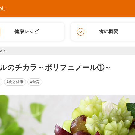
!」
健康レシピ
食の概要
ル①～
ルのチカラ～ポリフェノール①～
#食と健康
#食育