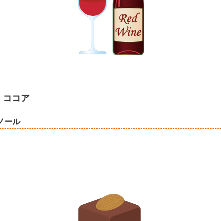
・ココア
ノール