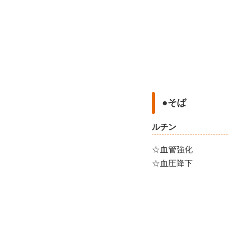
●そば
ルチン
☆血管強化
☆血圧降下