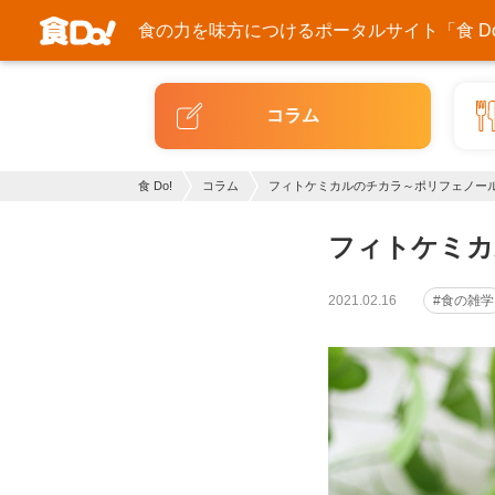
食の力を味方につける
ポータルサイト「食 Do
コラム
食 Do!
コラム
フィトケミカルのチカラ～ポリフェノー
フィトケミカ
2021.02.16
#食の雑学