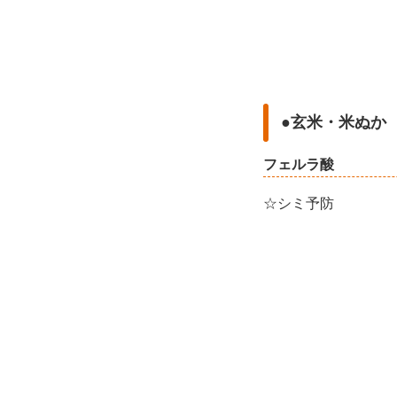
●玄米・米ぬか
フェルラ酸
☆シミ予防