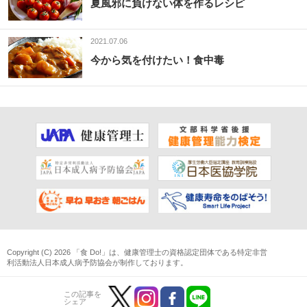
夏風邪に負けない体を作るレシピ
2021.07.06
今から気を付けたい！食中毒
Copyright (C) 2026 「食 Do!」は、
健康管理士
の資格認定団体である
特定非営
利活動法人日本成人病予防協会
が制作しております。
この記事を
シェア