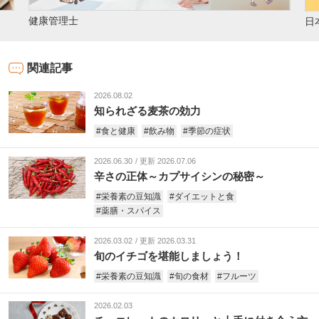
文
日本成人病予防協会 公式Instagram
関連記事
2026.08.02
知られざる麦茶の効力
#食と健康
#飲み物
#季節の症状
2026.06.30
更新 2026.07.06
辛さの正体～カプサイシンの秘密～
#栄養素の豆知識
#ダイエットと食
#薬膳・スパイス
2026.03.02
更新 2026.03.31
旬のイチゴを堪能しましょう！
#栄養素の豆知識
#旬の食材
#フルーツ
2026.02.03