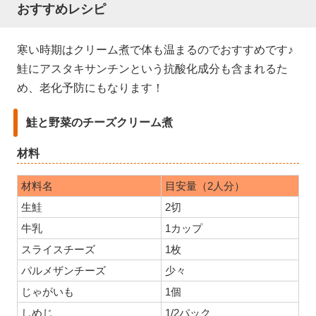
おすすめレシピ
寒い時期はクリーム煮で体も温まるのでおすすめです♪
鮭にアスタキサンチンという抗酸化成分も含まれるた
め、老化予防にもなります！
鮭と野菜のチーズクリーム煮
材料
材料名
目安量（2人分）
生鮭
2切
牛乳
1カップ
スライスチーズ
1枚
パルメザンチーズ
少々
じゃがいも
1個
しめじ
1/2パック