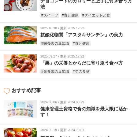
チョコレートのカロリーと上手に付き合う方
法
#スイーツ
#食と健康
#ダイエットと食
2025.10.30
更新 2025.12.22
抗酸化物質「アスタキサンチン」の実力
#栄養素の豆知識
#食と健康
2025.09.27
更新 2025.12.22
「栗」の栄養とからだに寄り添う食べ方
#栄養素の豆知識
#旬の食材
おすすめ記事
2024.06.06
更新 2024.08.29
健康管理士資格で食の知識を最大限に活か
す！
2024.06.19
更新 2024.10.01