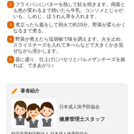
フライパンにバターを熱して鮭を焼きます。両面と
も色が変わるまで焼いたら牛乳、コンソメとじゃが
いも、しめじ、ほうれん草を入れます。
煮立ったら蓋をして弱火で約10分、野菜が柔らかく
なるまで煮る。
野菜が煮えたら塩胡椒で味を調えます。火を止め、
スライスチーズを入れて木べらなどで大きくかき混
ぜながら溶かします。
器に盛り、仕上げにパセリとパルメザンチーズを振
れば、できあがり♪
著者紹介
日本成人病予防協会
健康管理士スタッフ
特定非営利活動法人 日本成人病予防協会