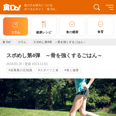
食の力を味方につける
ポータルサイト「食 Do!」
食育
食の概要
コラム
健康レシピ
食 Do!
コラム
スポめし第4弾 ～骨を強くするごはん～
スポめし第4弾 ～骨を強くするごはん～
2019.01.20
更新 2023.11.01
#栄養素の豆知識
#スポーツと食
#食と健康