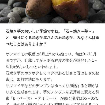
石焼き芋のおいしい季節ですね。「石～焼き～芋～」
と、売りにくる焼き芋屋さんの石焼き芋、みなさんは食
べたことはありますか？
サツマイモの収穫は8月上旬から始まり、旬は9～11月
頃ですが、貯蔵してからある程度の水分が蒸発した1～
3月頃がおいしいといわれます。
石焼き芋のホクホクしてコクのある甘さと香ばしさの秘
密は、加熱方法にあります。
サツマイモなどのデンプンはゆっくり加熱すると糖がよ
り多く生成されます。芋のデンプンを麦芽糖に変える酵
素「β（ベータ）－アミラーゼ」が働く温度は65～85℃
で、その温度帯でじっくりと時間をかけて加熱すること