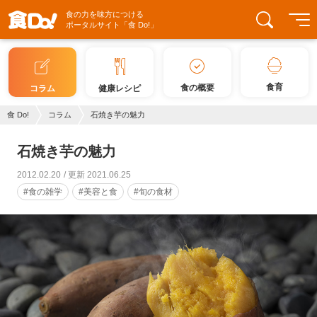
食の力を味方につける
ポータルサイト「食 Do!」
食育
食の概要
コラム
健康レシピ
食 Do!
コラム
石焼き芋の魅力
石焼き芋の魅力
2012.02.20
更新 2021.06.25
#食の雑学
#美容と食
#旬の食材