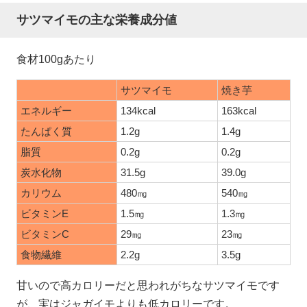
サツマイモの主な栄養成分値
食材100gあたり
サツマイモ
焼き芋
エネルギー
134kcal
163kcal
たんぱく質
1.2g
1.4g
脂質
0.2g
0.2g
炭水化物
31.5g
39.0g
カリウム
480㎎
540㎎
ビタミンE
1.5㎎
1.3㎎
ビタミンC
29㎎
23㎎
食物繊維
2.2g
3.5g
甘いので高カロリーだと思われがちなサツマイモです
が、実はジャガイモよりも低カロリーです。